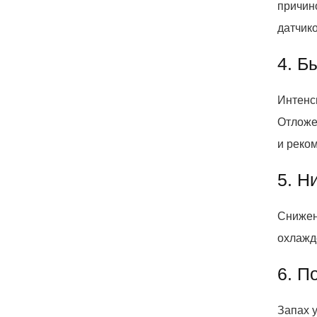
причин
датчик
4. Б
Интенс
Отложе
и реко
5. Н
Снижен
охлажд
6. П
Запах 