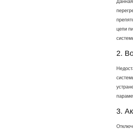
Данная
перегр
препят
цепи п
систем
2. В
Недост
систем
устран
параме
3. А
Отключ