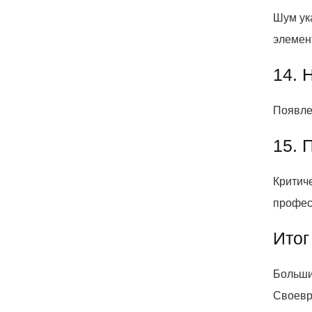
Шум ук
элемен
14. 
Появле
15. 
Критиче
профес
Итог
Больши
Своевр