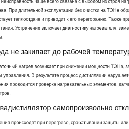
 неисправность чаще всего связана с выходом из строя наг
ева. При длительной эксплуатации без очистки на ТЭНе обр
ствует теплоотдаче и приводит к его перегоранию. Также п
итания. Устранение включает диагностику нагревателя, зам
ы.
ода не закипает до рабочей температ
аточный нагрев возникает при снижении мощности ТЭНа, з
ы управления. В результате процесс дистилляции нарушаетс
ения проводится проверка нагревательных элементов, датч
тров.
квадистиллятор самопроизвольно отк
ения происходят при перегреве, срабатывании защиты или 