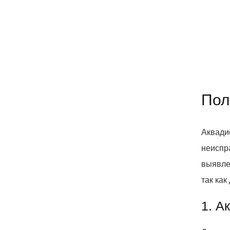
Пол
Аквади
неиспр
выявле
так ка
1. А