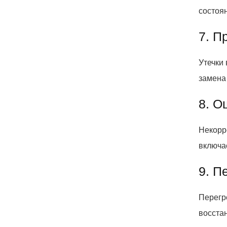
состоя
7. П
Утечки
замена
8. О
Некорр
включае
9. П
Перегр
восста